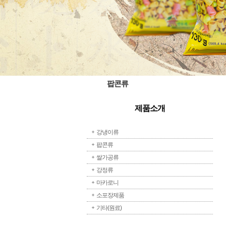
팝콘류
제품소개
강냉이류
팝콘류
쌀가공류
강정류
마카로니
소포장제품
기타(원료)